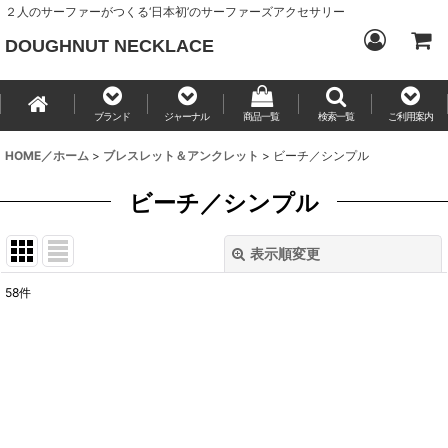
２人のサーファーがつくる‘日本初’のサーファーズアクセサリー
DOUGHNUT NECKLACE
ブランド
ジャーナル
商品一覧
検索一覧
ご利用案内
HOME／ホーム
>
ブレスレット＆アンクレット
>
ビーチ／シンプル
ビーチ／シンプル
表示順変更
閉じる
58
件
表示数
:
並び順
:
絞り込む