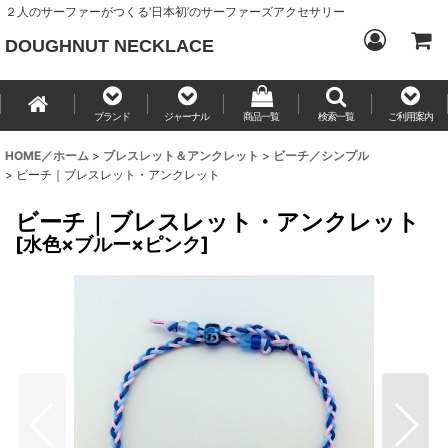
２人のサーファーがつくる‘日本初’のサーファーズアクセサリー
DOUGHNUT NECKLACE
ブランド
ジャーナル
商品一覧
検索一覧
ご利用案内
HOME／ホーム
>
ブレスレット＆アンクレット
>
ビーチ／シンプル
>
ビーチ｜ブレスレット・アンクレット
ビーチ｜ブレスレット・アンクレット
[
水色×ブルー×ピンク
]