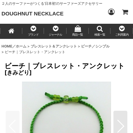
２人のサーファーがつくる‘日本初’のサーファーズアクセサリー
DOUGHNUT NECKLACE
ブランド
ジャーナル
商品一覧
検索一覧
ご利用案内
HOME／ホーム
>
ブレスレット＆アンクレット
>
ビーチ／シンプル
>
ビーチ｜ブレスレット・アンクレット
ビーチ｜ブレスレット・アンクレット
[
きみどり
]