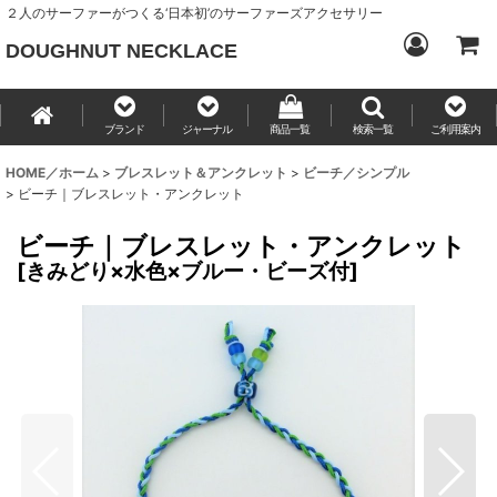
２人のサーファーがつくる‘日本初’のサーファーズアクセサリー
DOUGHNUT NECKLACE
ブランド
ジャーナル
商品一覧
検索一覧
ご利用案内
HOME／ホーム
>
ブレスレット＆アンクレット
>
ビーチ／シンプル
>
ビーチ｜ブレスレット・アンクレット
ビーチ｜ブレスレット・アンクレット
[
きみどり×水色×ブルー・ビーズ付
]