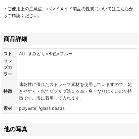
・ご使用上の注意点、ハンドメイド製品の性質については
こちら
か
らご確認ください。
商品詳細
スト
ALL きみどり×水色×ブルー
ラッ
プカ
ラー
速乾性に優れたストラップ素材を使用していますので、乾
特徴
きやすく・水でザブザブ洗える為・臭くなりにくいのが特
徴です。海に着用して入れます。
素材
polyestel /glass beads
他の写真