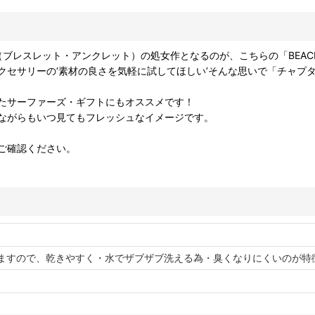
ESSORY（ブレスレット・アンクレット）の処女作となるのが、こちらの「B
セサリーの‘素材の良さを気軽に試してほしい’そんな思いで「チャプ
たサーファーズ・ギフトにもオススメです！
ながらもいつ見てもフレッシュなイメージです。
ご確認ください。
ますので、乾きやすく・水でザブザブ洗える為・臭くなりにくいのが特