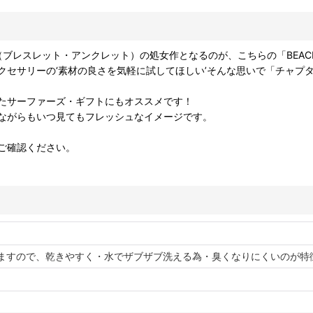
ESSORY（ブレスレット・アンクレット）の処女作となるのが、こちらの「B
セサリーの‘素材の良さを気軽に試してほしい’そんな思いで「チャプ
たサーファーズ・ギフトにもオススメです！
ながらもいつ見てもフレッシュなイメージです。
ご確認ください。
ますので、乾きやすく・水でザブザブ洗える為・臭くなりにくいのが特