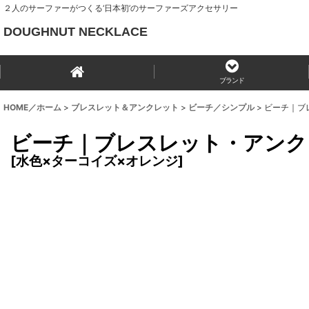
２人のサーファーがつくる‘日本初’のサーファーズアクセサリー
DOUGHNUT NECKLACE
ブランド
HOME／ホーム
>
ブレスレット＆アンクレット
>
ビーチ／シンプル
>
ビーチ｜ブ
ビーチ｜ブレスレット・アンク
[
水色×ターコイズ×オレンジ
]