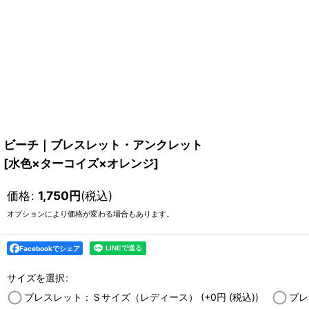
ビーチ｜ブレスレット・アンクレット
[
水色×ターコイズ×オレンジ
]
価格
:
1,750
円
(税込)
オプションにより価格が変わる場合もあります。
Facebookでシェア
サイズを選択
:
ブレスレット：Ｓサイズ（レディース）
(+0
円
(税込)
)
ブレ