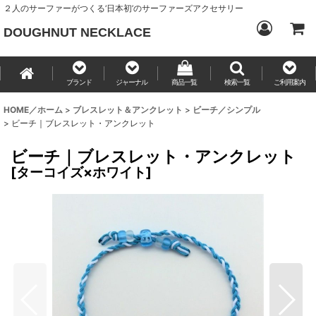
２人のサーファーがつくる‘日本初’のサーファーズアクセサリー
DOUGHNUT NECKLACE
ブランド
ジャーナル
商品一覧
検索一覧
ご利用案内
HOME／ホーム
>
ブレスレット＆アンクレット
>
ビーチ／シンプル
>
ビーチ｜ブレスレット・アンクレット
ビーチ｜ブレスレット・アンクレット
[
ターコイズ×ホワイト
]