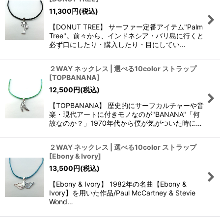
11,300
円
(税込)
【DONUT TREE】 サーファー定番アイテム"Palm
Tree"。前々から、インドネシア・バリ島に行くと
必ず口にしたり・購入したり・目にしてい…
２WAY ネックレス | 選べる10color ストラップ
[
TOPBANANA
]
12,500
円
(税込)
【TOPBANANA】 歴史的にサーフカルチャーや音
楽・現代アートに付きモノなのが"BANANA"「何
故なのか？」1970年代から僕が気がついた時に…
２WAY ネックレス | 選べる10color ストラップ
[
Ebony & Ivory
]
13,500
円
(税込)
【Ebony & Ivory】 1982年の名曲【Ebony &
Ivory】を用いた作品/Paul McCartney & Stevie
Wond…