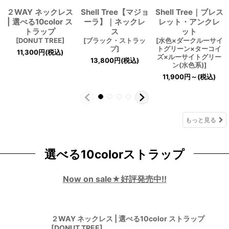
２WAY ネックレス
Shell Tree【マジョ
Shell Tree｜ブレス
| 選べる10color ス
ーラ】｜ネックレ
レット・アンクレ
トラップ
ス
ット
[
DONUT TREE
]
[
ブラック・ストラッ
[
水色×ダークルーサイ
プ
]
トグリーン×ターコイ
11,300
円
(税込)
ズ×ルーサイトグリー
13,800
円
(税込)
ン(水色系)
]
11,900
円
～
(税込)
もっと見る
選べる10colorストラップ
Now on sale★好評発売中!!
２WAY ネックレス | 選べる10color ストラップ
[
DONUT TREE
]