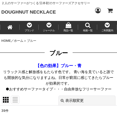
２人のサーファーがつくる‘日本初’のサーファーズアクセサリー
DOUGHNUT NECKLACE
ブランド
ジャーナル
商品一覧
検索一覧
ご利用案内
HOME／ホーム
>
ブルー
ブルー
【色の効果】ブルー・青
リラックス感と解放感をもたらす色です。 青い海を見ていると誰で
も開放的な気分になりますよね。日常が窮屈に感じてきたらブルー
が効果的です。
●おすすめサーファータイプ・・・自由奔放なフリーサーファー
表示順変更
閉じる
39
件
表示数
: