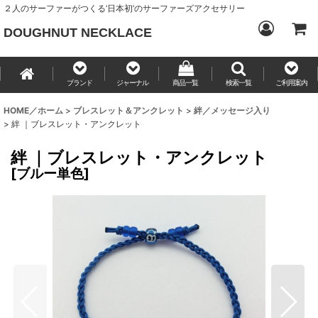
２人のサーファーがつくる‘日本初’のサーファーズアクセサリー
DOUGHNUT NECKLACE
ブランド
ジャーナル
商品一覧
検索一覧
ご利用案内
HOME／ホーム
>
ブレスレット＆アンクレット
>
絆／メッセージ入り
>
絆 ｜ブレスレット・アンクレット
絆 ｜ブレスレット・アンクレット
[
ブルー単色
]