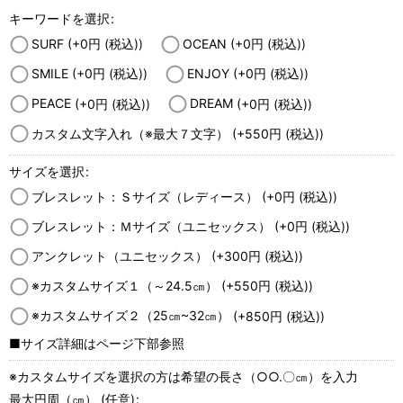
キーワードを選択
:
SURF
(+0
円
(税込)
)
OCEAN
(+0
円
(税込)
)
SMILE
(+0
円
(税込)
)
ENJOY
(+0
円
(税込)
)
PEACE
(+0
円
(税込)
)
DREAM
(+0
円
(税込)
)
カスタム文字入れ（※最大７文字）
(+550
円
(税込)
)
サイズを選択
:
ブレスレット：Ｓサイズ（レディース）
(+0
円
(税込)
)
ブレスレット：Ｍサイズ（ユニセックス）
(+0
円
(税込)
)
アンクレット（ユニセックス）
(+300
円
(税込)
)
※カスタムサイズ１（～24.5㎝）
(+550
円
(税込)
)
※カスタムサイズ２（25㎝~32㎝）
(+850
円
(税込)
)
■サイズ詳細はページ下部参照
※カスタムサイズを選択の方は希望の長さ（○○.〇㎝）を入力
最大円周（㎝）
(任意)
: