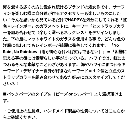
海を愛する多くの方に愛され続けるブランドの処女作です。サーフ
ィンを楽しむ様に自分達が作るアクセサリーも楽しいものにした
い！そんな思いから見ているだけでHAPPYな気分にしてくれる『虹
色＝レインボー』のガラスヘッドに、キーワードとストラップカラ
ーを組み合わせて〈楽しく選べるネックレス〉をデザインしまし
た。下の層にマットホワイトのガラスを使用する事で、どんな色の
洋服に合わせてもレインボーが綺麗に発色してくれます。 『No
Rain, No Rainbow（雨が降らなければ虹はできない）』＝『困難に
思える事の後には素晴らしい事がまっている」 ハワイでは、虹にま
つわるそんな素敵なことわざがあります。 海やハワイにまつわるキ
ーワード＋デザイナー自身が好きなキーワード＝１２個と
９色
のス
トラップカラーを組み合わせてあなた好みにカスタマイズしてくだ
さいネ！
■バックパーツのタイプを［ビーズ or シルバー］より選択頂けま
す。
・ご使用上の注意点、ハンドメイド製品の性質については
こちら
か
らご確認ください。