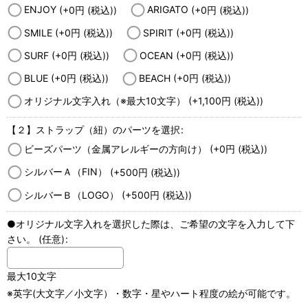
ENJOY
(+0
円
(税込)
)
ARIGATO
(+0
円
(税込)
)
SMILE
(+0
円
(税込)
)
SPIRIT
(+0
円
(税込)
)
SURF
(+0
円
(税込)
)
OCEAN
(+0
円
(税込)
)
BLUE
(+0
円
(税込)
)
BEACH
(+0
円
(税込)
)
オリジナル文字入れ（※最大10文字）
(+1,100
円
(税込)
)
【２】ストラップ（紐）のパーツを選択
:
ビーズパーツ（金属アレルギーの方向け）
(+0
円
(税込)
)
シルバーＡ（FIN）
(+500
円
(税込)
)
シルバーＢ（LOGO）
(+500
円
(税込)
)
●オリジナル文字入れを選択した際は、ご希望の文字を入力して下
さい。
(任意)
:
最大10文字
※英字(大文字／小文字）・数字・星やハート程度の絵が可能です。