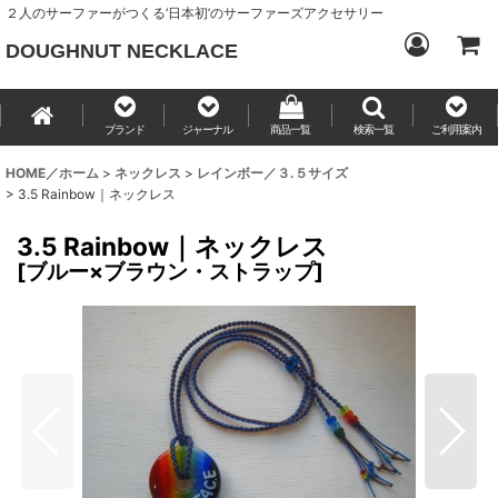
２人のサーファーがつくる‘日本初’のサーファーズアクセサリー
DOUGHNUT NECKLACE
ブランド
ジャーナル
商品一覧
検索一覧
ご利用案内
HOME／ホーム
>
ネックレス
>
レインボー／３.５サイズ
>
3.5 Rainbow｜ネックレス
3.5 Rainbow｜ネックレス
[
ブルー×ブラウン・ストラップ
]