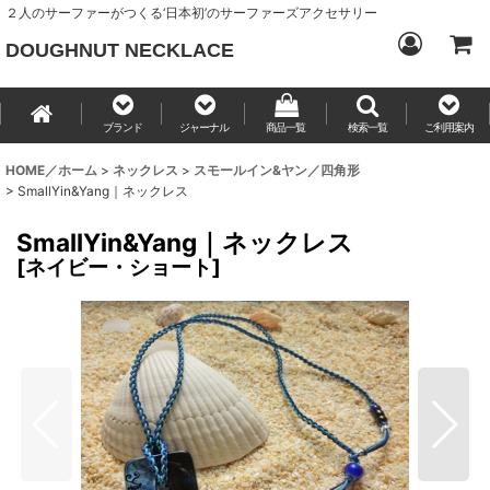
２人のサーファーがつくる‘日本初’のサーファーズアクセサリー
DOUGHNUT NECKLACE
ブランド
ジャーナル
商品一覧
検索一覧
ご利用案内
HOME／ホーム
>
ネックレス
>
スモールイン&ヤン／四角形
>
SmallYin&Yang｜ネックレス
SmallYin&Yang｜ネックレス
[
ネイビー・ショート
]