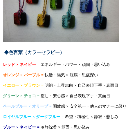
◆色言葉
（カラーセラピー）
レッド ×
ネイビー =
エネルギー・パワー × 頑固・思い込み
オレンジ × パープル =
快活・陽気 × 臆病・思慮深い
イエロー × ブラウン =
明朗・上昇志向 × 自己表現下手・真面目
グリーン × チョコ =
癒し・安心感 × 自己表現下手・真面目
ペールブルー ×
オリーブ =
開放感 × 安全第一・他人のマナーに怒り
ロイヤルブルー × ダークブルー =
希望・積極性 × 静寂・悲しみ
ブルー ×
ネイビー =
冷静沈着 × 頑固・思い込み