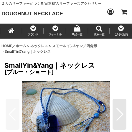
２人のサーファーがつくる‘日本初’のサーファーズアクセサリー
DOUGHNUT NECKLACE
ブランド
ジャーナル
商品一覧
検索一覧
ご利用案内
HOME／ホーム
>
ネックレス
>
スモールイン&ヤン／四角形
>
SmallYin&Yang｜ネックレス
SmallYin&Yang｜ネックレス
[
ブルー・ショート
]