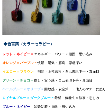
◆色言葉
（カラーセラピー）
レッド ×
ネイビー =
エネルギー・パワー × 頑固・思い込み
オレンジ × パープル =
快活・陽気 × 臆病・思慮深い
イエロー × ブラウン =
明朗・上昇志向 × 自己表現下手・真面目
グリーン × チョコ =
癒し・安心感 × 自己表現下手・真面目
ペールブルー ×
オリーブ =
開放感 × 安全第一・他人のマナーに怒り
ロイヤルブルー × ダークブルー =
希望・積極性 × 静寂・悲しみ
ブルー ×
ネイビー =
冷静沈着 × 頑固・思い込み