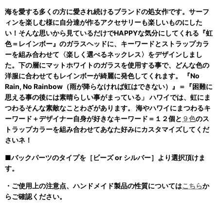
海を愛する多くの方に愛され続けるブランドの処女作です。サーフ
ィンを楽しむ様に自分達が作るアクセサリーも楽しいものにした
い！そんな思いから見ているだけでHAPPYな気分にしてくれる『虹
色＝レインボー』のガラスヘッドに、キーワードとストラップカラ
ーを組み合わせて〈楽しく選べるネックレス〉をデザインしまし
た。下の層にマットホワイトのガラスを使用する事で、どんな色の
洋服に合わせてもレインボーが綺麗に発色してくれます。 『No
Rain, No Rainbow（雨が降らなければ虹はできない）』＝『困難に
思える事の後には素晴らしい事がまっている」 ハワイでは、虹にま
つわるそんな素敵なことわざがあります。 海やハワイにまつわるキ
ーワード＋デザイナー自身が好きなキーワード＝１２個と
９色
のス
トラップカラーを組み合わせてあなた好みにカスタマイズしてくだ
さいネ！
■バックパーツのタイプを［ビーズ or シルバー］より選択頂けま
す。
・ご使用上の注意点、ハンドメイド製品の性質については
こちら
か
らご確認ください。