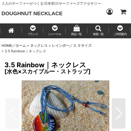
２人のサーファーがつくる‘日本初’のサーファーズアクセサリー
DOUGHNUT NECKLACE
ブランド
ジャーナル
商品一覧
検索一覧
ご利用案内
HOME／ホーム
>
ネックレス
>
レインボー／３.５サイズ
>
3.5 Rainbow｜ネックレス
3.5 Rainbow｜ネックレス
[
水色×スカイブルー・ストラップ
]