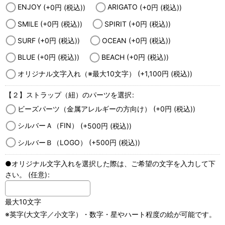
ENJOY
(+0
円
(税込)
)
ARIGATO
(+0
円
(税込)
)
SMILE
(+0
円
(税込)
)
SPIRIT
(+0
円
(税込)
)
SURF
(+0
円
(税込)
)
OCEAN
(+0
円
(税込)
)
BLUE
(+0
円
(税込)
)
BEACH
(+0
円
(税込)
)
オリジナル文字入れ（※最大10文字）
(+1,100
円
(税込)
)
【２】ストラップ（紐）のパーツを選択
:
ビーズパーツ（金属アレルギーの方向け）
(+0
円
(税込)
)
シルバーＡ（FIN）
(+500
円
(税込)
)
シルバーＢ（LOGO）
(+500
円
(税込)
)
●オリジナル文字入れを選択した際は、ご希望の文字を入力して下
さい。
(任意)
:
最大10文字
※英字(大文字／小文字）・数字・星やハート程度の絵が可能です。