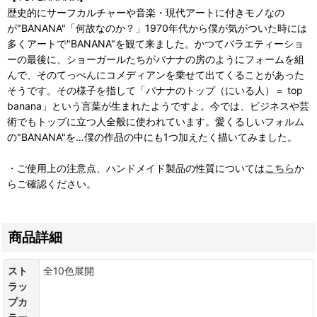
歴史的にサーフカルチャーや音楽・現代アートに付きモノなの
が"BANANA"「何故なのか？」1970年代から僕が気がついた時には
多くアートで"BANANA"を観て来ました。かつてバラエティーショ
ーの最後に、ショーガールたちがバナナの房のようにフォームを組
んで、そのてっぺんにコメディアンを乗せて出てくることがあった
そうです。その様子を指して「バナナのトップ（にいる人）＝ top
banana」という言葉が生まれたようですよ。今では、ビジネスや芸
術でもトップに立つ人全般に使われています。愛くるしいフォルム
の"BANANA"を…僕の作品の中にも1つ加えたく描いてみました。
・ご使用上の注意点、ハンドメイド製品の性質については
こちら
か
らご確認ください。
商品詳細
スト
全10色展開
ラッ
プカ