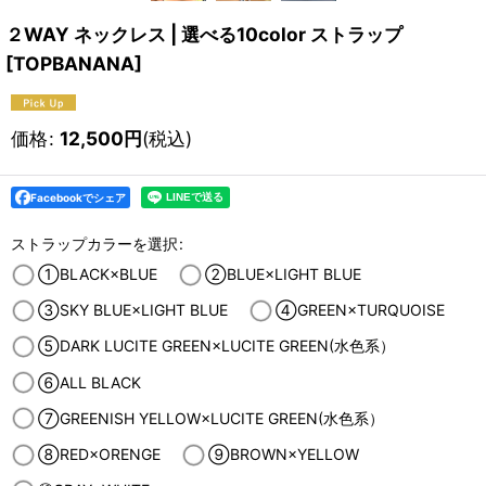
２WAY ネックレス | 選べる10color ストラップ
[
TOPBANANA
]
価格
:
12,500
円
(税込)
Facebookでシェア
ストラップカラーを選択
:
①BLACK×BLUE
②BLUE×LIGHT BLUE
③SKY BLUE×LIGHT BLUE
④GREEN×TURQUOISE
⑤DARK LUCITE GREEN×LUCITE GREEN(水色系）
⑥ALL BLACK
⑦GREENISH YELLOW×LUCITE GREEN(水色系）
⑧RED×ORENGE
⑨BROWN×YELLOW