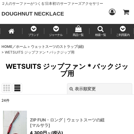
２人のサーファーがつくる‘日本初’のサーファーズアクセサリー
DOUGHNUT NECKLACE
ブランド
ジャーナル
商品一覧
検索一覧
ご利用案内
HOME／ホーム
>
ウェットスーツのストラップ(紐)
>
WETSUITS ジップファン＊バックジップ用
WETSUITS ジップファン＊バックジッ
プ用
表示順変更
閉じる
24
件
表示数
:
ZIP FUN・ロング｜ウェットスーツの紐
並び順
:
[
マルサラ
]
4,300
円
～
(税込)