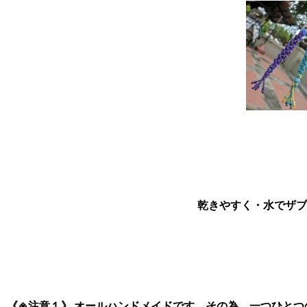
乾きやすく・水でザブ
《※注意１》 オールハンドメイドです。その為、一つひと