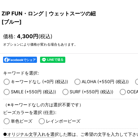
ZIP FUN・ロング｜ウェットスーツの紐
[
ブルー
]
価格
:
4,300
円
(税込)
オプションにより価格が変わる場合もあります。
Facebookでシェア
キーワードを選択
:
キーワードなし
(+0
円
(税込)
)
ALOHA
(+550
円
(税込)
)
SMILE
(+550
円
(税込)
)
SURF
(+550
円
(税込)
)
OCE
（※キーワードなしの方は選択不要です）
ビーズカラーを選択
(任意)
:
単色ビーズ
レインボービーズ
●オリジナル文字入れを選択した際は、ご希望の文字を入力して下さ