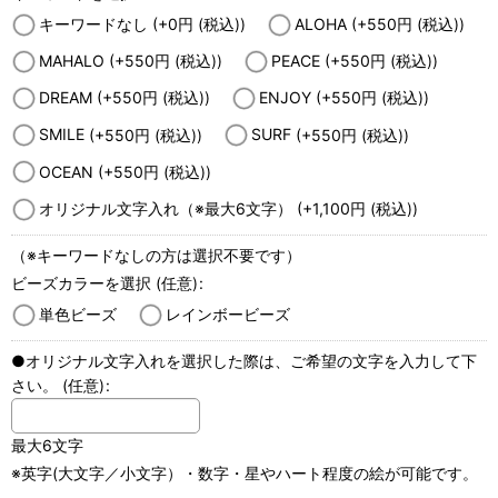
キーワードなし
(+0
円
(税込)
)
ALOHA
(+550
円
(税込)
)
MAHALO
(+550
円
(税込)
)
PEACE
(+550
円
(税込)
)
DREAM
(+550
円
(税込)
)
ENJOY
(+550
円
(税込)
)
SMILE
(+550
円
(税込)
)
SURF
(+550
円
(税込)
)
OCEAN
(+550
円
(税込)
)
オリジナル文字入れ（※最大6文字）
(+1,100
円
(税込)
)
（※キーワードなしの方は選択不要です）
ビーズカラーを選択
(任意)
:
単色ビーズ
レインボービーズ
●オリジナル文字入れを選択した際は、ご希望の文字を入力して下
さい。
(任意)
:
最大6文字
※英字(大文字／小文字）・数字・星やハート程度の絵が可能です。