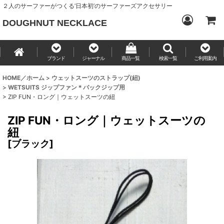
２人のサーファーがつくる‘日本初’のサーファーズアクセサリー
DOUGHNUT NECKLACE
ブランド
ジャーナル
商品一覧
検索一覧
ご利用案内
HOME／ホーム
>
ウェットスーツのストラップ(紐)
>
WETSUITS ジップファン＊バックジップ用
>
ZIP FUN・ロング｜ウェットスーツの紐
ZIP FUN・ロング｜ウェットスーツの
紐
[
ブラック
]