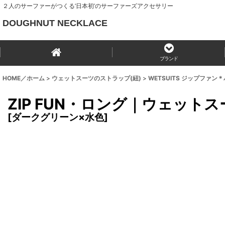
２人のサーファーがつくる‘日本初’のサーファーズアクセサリー
DOUGHNUT NECKLACE
ブランド
HOME／ホーム
>
ウェットスーツのストラップ(紐)
>
WETSUITS ジップファン
ZIP FUN・ロング｜ウェット
[
ダークグリーン×水色
]