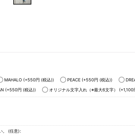
MAHALO
(+550
円
(税込)
)
PEACE
(+550
円
(税込)
)
DR
AN
(+550
円
(税込)
)
オリジナル文字入れ（※最大6文字）
(+1,100
い。
(任意)
: