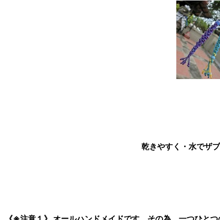
乾きやすく・水でザブ
《※注意１》 オールハンドメイドです。その為、一つひと