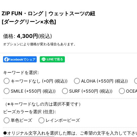
ZIP FUN・ロング｜ウェットスーツの紐
[
ダークグリーン×水色
]
価格
:
4,300
円
(税込)
オプションにより価格が変わる場合もあります。
Facebookでシェア
キーワードを選択
:
キーワードなし
(+0
円
(税込)
)
ALOHA
(+550
円
(税込)
)
SMILE
(+550
円
(税込)
)
SURF
(+550
円
(税込)
)
OCE
（※キーワードなしの方は選択不要です）
ビーズカラーを選択
(任意)
:
単色ビーズ
レインボービーズ
●オリジナル文字入れを選択した際は、ご希望の文字を入力して下さ