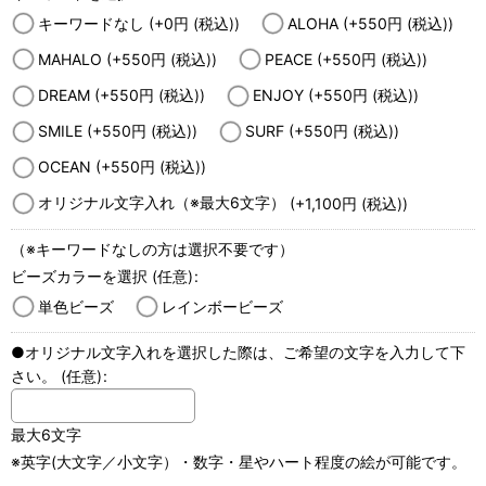
キーワードなし
(+0
円
(税込)
)
ALOHA
(+550
円
(税込)
)
MAHALO
(+550
円
(税込)
)
PEACE
(+550
円
(税込)
)
DREAM
(+550
円
(税込)
)
ENJOY
(+550
円
(税込)
)
SMILE
(+550
円
(税込)
)
SURF
(+550
円
(税込)
)
OCEAN
(+550
円
(税込)
)
オリジナル文字入れ（※最大6文字）
(+1,100
円
(税込)
)
（※キーワードなしの方は選択不要です）
ビーズカラーを選択
(任意)
:
単色ビーズ
レインボービーズ
●オリジナル文字入れを選択した際は、ご希望の文字を入力して下
さい。
(任意)
:
最大6文字
※英字(大文字／小文字）・数字・星やハート程度の絵が可能です。