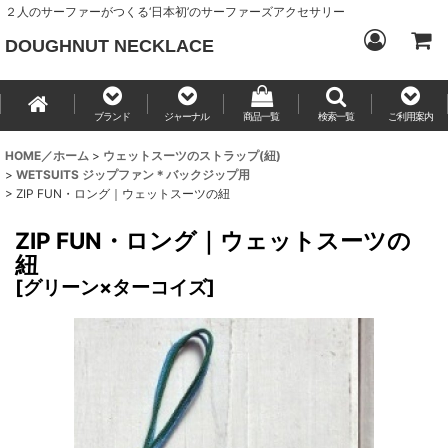
２人のサーファーがつくる‘日本初’のサーファーズアクセサリー
DOUGHNUT NECKLACE
ブランド
ジャーナル
商品一覧
検索一覧
ご利用案内
HOME／ホーム
>
ウェットスーツのストラップ(紐)
>
WETSUITS ジップファン＊バックジップ用
>
ZIP FUN・ロング｜ウェットスーツの紐
ZIP FUN・ロング｜ウェットスーツの
紐
[
グリーン×ターコイズ
]