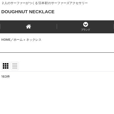
２人のサーファーがつくる‘日本初’のサーファーズアクセサリー
DOUGHNUT NECKLACE
ブランド
HOME／ホーム
>
ネックレス
163
件
サブカテゴリ
:
表示数
:
並び順
: