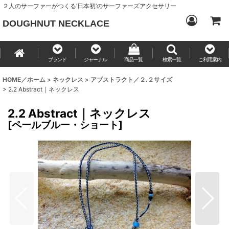
２人のサーファーがつくる‘日本初’のサーファーズアクセサリー
DOUGHNUT NECKLACE
ブランド
ジャーナル
商品一覧
検索一覧
ご利用案内
HOME／ホーム
>
ネックレス
>
アブストラクト／２.２サイズ
>
2.2 Abstract｜ネックレス
2.2 Abstract｜ネックレス
[
ペールブルー・ショート
]