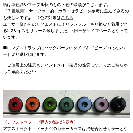
柄は単色調やマーブル状のもの・
色の濃淡がございます。
（
７色展開
） サーファー的・カラーセラピーを参考に選んでみるの
も楽しいですよ！→色の効果は
こちら
ユーザー様からのリクエストによりシンプルでさり気なく着用でき
る2.2サイズをリリース致しました。5円玉がサイズベースとなって
います。
■ロングストラップはバックパーツのタイプを［ビーズ or シルバ
ー］より選択頂けます。
・ご使用上の注意点、ハンドメイド製品の性質については
こちら
か
らご確認ください。
《アブストラクトご購入の際の注意点》
アブストラクト・ドーナツのカラーガラスは混ぜ合わせカラーとな