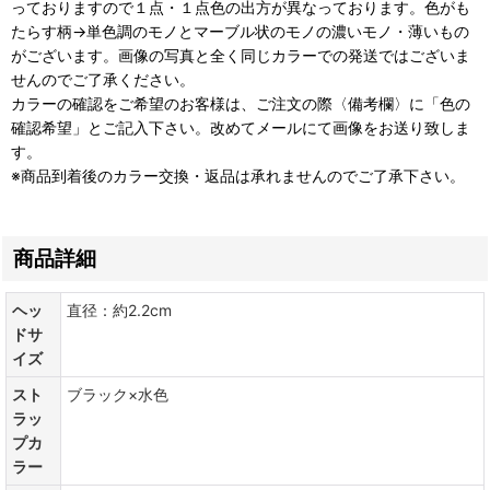
っておりますので１点・１点色の出方が異なっております。色がも
たらす柄→単色調のモノとマーブル状のモノの濃いモノ・薄いもの
がございます。画像の写真と全く同じカラーでの発送ではございま
せんのでご了承ください。
カラーの確認をご希望のお客様は、ご注文の際〈備考欄〉に「色の
確認希望」とご記入下さい。改めてメールにて画像をお送り致しま
す。
※商品到着後のカラー交換・返品は承れませんのでご了承下さい。
商品詳細
ヘッ
直径：約2.2cm
ドサ
イズ
スト
ブラック×水色
ラッ
プカ
ラー