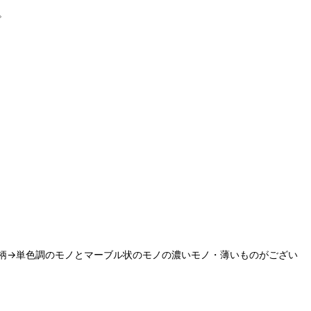
。
柄→単色調のモノとマーブル状のモノの濃いモノ・薄いものがござい