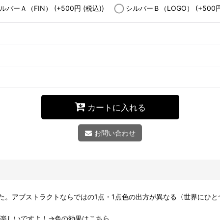
ルバーＡ（FIN）
(+500
円
(税込)
)
シルバーＢ（LOGO）
(+500
カートに入れる
お問い合わせ
た。アブストラクトならではの1点・1点色の出方が異なる〈世界にひと
も楽しいですよ！→色の効果は
こちら