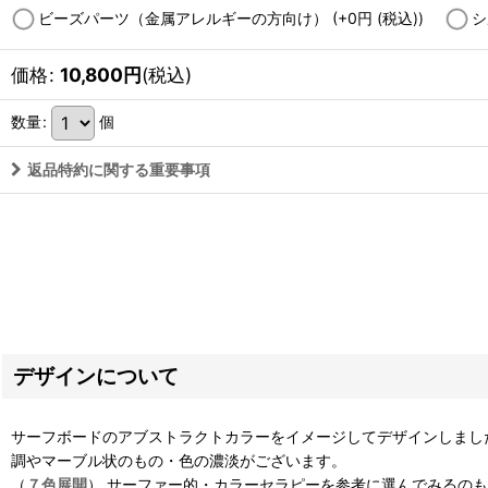
ビーズパーツ（金属アレルギーの方向け）
(+0
円
(税込)
)
シ
価格
:
10,800
円
(税込)
数量
:
個
返品特約に関する重要事項
デザインについて
サーフボードのアブストラクトカラーをイメージしてデザインしまし
調やマーブル状のもの・
色の濃淡がございます。
（
７色展開
） サーファー的・カラーセラピーを参考に選んでみるの