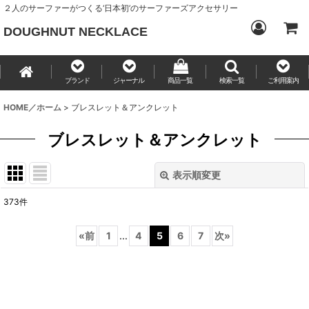
２人のサーファーがつくる‘日本初’のサーファーズアクセサリー
DOUGHNUT NECKLACE
ブランド
ジャーナル
商品一覧
検索一覧
ご利用案内
HOME／ホーム
>
ブレスレット＆アンクレット
ブレスレット＆アンクレット
表示順変更
閉じる
373
件
サブカテゴリ
:
«
前
1
...
4
5
6
7
次
»
表示数
:
並び順
: