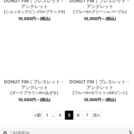
DONUT FIN｜ブレスレット・
DONUT FIN｜ブレスレット・
アンクレット
アンクレット
[
ショッキングピンクII×ブラックII
]
[
ブルーII×グリーン×パープル
]
10,000
円
～
(税込)
10,000
円
～
(税込)
DONUT FIN｜ブレスレット・
DONUT FIN｜ブレスレット・
アンクレット
アンクレット
[
ダークブラウンIII×あずき
]
[
ブルーII×ホワイト×SKピンク
]
10,000
円
～
(税込)
10,000
円
～
(税込)
«
前
1
...
4
5
6
7
次
»
ご利用案内