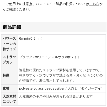
・ご使用上の注意点、ハンドメイド製品の性質については
こちら
か
らご確認ください。
商品詳細
パワース
6mm(±0.5mm)
トーンの
粒サイズ
ストラッ
ブラック×ホワイト／マルサラ×ホワイト
プカラー
速乾性に優れたストラップ素材を使用していますので、
特徴
乾きやすく・水でザブザブ洗える為・臭くなりにくいの
が特徴です。海に着用して入れます。
素材
polyestel /glass beads /silver / 天然石（タイガーアイ）
天然素材
天然由来のキズや凹みが見られる場合があります
について