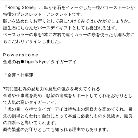
『Rolling Stone』 … 転がる石をイメージした一粒パワーストーンが
特徴のブレスレット・アンクレットです。
願いを込めたりお守りとして身につけてみてはいかがでしょうか。
誕生石にちなんだバースデイギフトとしても喜ばれるはず。
ベースカラーの糸を1本に左右で違うカラーの糸を使ったり編み方に
もこだわりデザインしました。
P o w e r s t o n e
金運の石●Tiger's Eye／タイガーアイ
「金運＊仕事運」
?前に進む為の忍耐力や意思の強さを与えてくれる
金運や仕事運を高め、願望の達成をサポートしてくれるお守りとし
て人気の高いタイガーアイ。
「虎の目」を持つタイガーアイは持ち主の洞察力を高めてくれ、目
先の損得とらわれず自分にとって本当に必要なものを見抜き、最良
の判断へと導いてくれます。
商売繁盛のお守りとしても知られる理由でもあります。