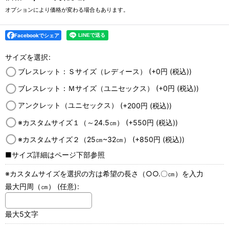
オプションにより価格が変わる場合もあります。
Facebookでシェア
サイズを選択
:
ブレスレット：Ｓサイズ（レディース）
(+0
円
(税込)
)
ブレスレット：Ｍサイズ（ユニセックス）
(+0
円
(税込)
)
アンクレット（ユニセックス）
(+200
円
(税込)
)
※カスタムサイズ１（～24.5㎝）
(+550
円
(税込)
)
※カスタムサイズ２（25㎝~32㎝）
(+850
円
(税込)
)
■サイズ詳細はページ下部参照
※カスタムサイズを選択の方は希望の長さ（○○.〇㎝）を入力
最大円周（㎝）
(任意)
:
最大5文字