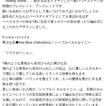
『Rolling Stone』 … 転がる石をイメージした一粒パワーストーンが
特徴のブレスレット・アンクレットです。
願いを込めたりお守りとして身につけてみてはいかがでしょうか。
誕生石にちなんだバースデイギフトとしても喜ばれるはず。
ベースカラーの糸を1本に左右で違うカラーの糸を使ったり編み方に
もこだわりデザインしました。
P o w e r s t o n e
希少な石●Sea Blue chalcedony／シーブルーカルセドニー
「リラクゼーション」
?海のような青色から名付けられた稀少な石
海のような青色から名付けられたこの石は、心に優しいエネルギー
で満たして癒してくれる高いリラックス効果を持ちます。
心と体の調和・バランスを整えてくれ、人への愛情を豊かにする意
味を持つ石です。
美しい色合いが人気の「シーブルー カルセドニー」は、天然のカル
セドニーにドイツの宝石技術者達によって編み出された特殊な加工
を施したもので、その染色方法などの技術的な部分に関しては完全
に非公開となっているため世界的にも流通が少なくなっています。