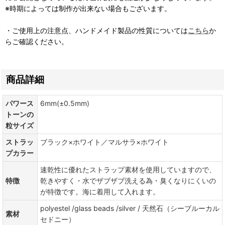
※時期によっては制作が出来ない場合もございます。
・ご使用上の注意点、ハンドメイド製品の性質については
こちら
か
らご確認ください。
商品詳細
パワース
6mm(±0.5mm)
トーンの
粒サイズ
ストラッ
ブラック×ホワイト／マルサラ×ホワイト
プカラー
速乾性に優れたストラップ素材を使用していますので、
特徴
乾きやすく・水でザブザブ洗える為・臭くなりにくいの
が特徴です。海に着用して入れます。
polyestel /glass beads /silver / 天然石（シーブルーカル
素材
セドニー）