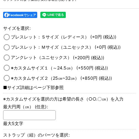
Facebookでシェア
サイズを選択
:
ブレスレット：Ｓサイズ（レディース）
(+0
円
(税込)
)
ブレスレット：Ｍサイズ（ユニセックス）
(+0
円
(税込)
)
アンクレット（ユニセックス）
(+200
円
(税込)
)
※カスタムサイズ１（～24.5㎝）
(+550
円
(税込)
)
※カスタムサイズ２（25㎝~32㎝）
(+850
円
(税込)
)
■サイズ詳細はページ下部参照
※カスタムサイズを選択の方は希望の長さ（○○.〇㎝）を入力
最大円周（㎝）
(任意)
:
最大5文字
ストラップ（紐）のパーツを選択
: