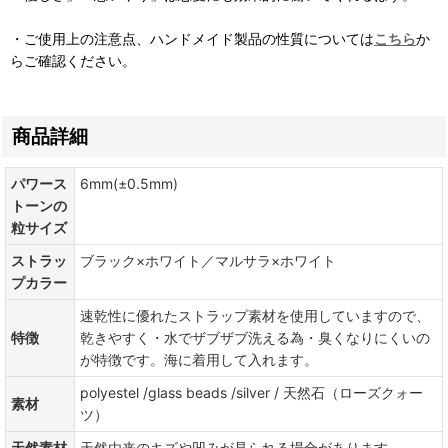
・ご使用上の注意点、ハンドメイド製品の性質については
こちら
か
らご確認ください。
商品詳細
パワース
6mm(±0.5mm)
トーンの
粒サイズ
ストラッ
ブラック×ホワイト／マルサラ×ホワイト
プカラー
速乾性に優れたストラップ素材を使用していますので、
特徴
乾きやすく・水でザブザブ洗える為・臭くなりにくいの
が特徴です。海に着用して入れます。
polyestel /glass beads /silver / 天然石（ローズクォー
素材
ツ）
天然素材
天然由来のキズや凹みが見られる場合があります