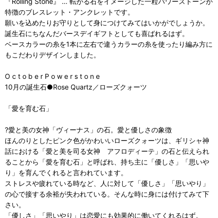
『Rolling Stone』 … 転がる石をイメージした一粒パワーストーンが
特徴のブレスレット・アンクレットです。
願いを込めたりお守りとして身につけてみてはいかがでしょうか。
誕生石にちなんだバースデイギフトとしても喜ばれるはず。
ベースカラーの糸を1本に左右で違うカラーの糸を使ったり編み方に
もこだわりデザインしました。
O c t o b e r P o w e r s t o n e
10月の誕生石●Rose Quartz／ローズクォーツ
「愛を育む石」
?愛と美の女神「ヴィーナス」の石。愛と優しさの象徴
ほんのりとしたピンク色がかわいいローズクォーツは、ギリシャ神
話における「愛と美を司る女神 アフロディーテ」の石と伝えられ
ることから「愛を育む石」と呼ばれ、持ち主に「優しさ」「思いや
り」を育んでくれると言われています。
ストレスや疲れている時など、人に対して「優しさ」「思いやり」
の心で接する余裕が失われている。そんな時に身には付けてみて下
さい。
「優しさ」「思いやり」は恋愛にも効果的に働いてくれるはず。