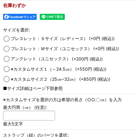
在庫わずか
Facebookでシェア
サイズを選択
:
ブレスレット：Ｓサイズ（レディース）
(+0
円
(税込)
)
ブレスレット：Ｍサイズ（ユニセックス）
(+0
円
(税込)
)
アンクレット（ユニセックス）
(+200
円
(税込)
)
※カスタムサイズ１（～24.5㎝）
(+550
円
(税込)
)
※カスタムサイズ２（25㎝~32㎝）
(+850
円
(税込)
)
■サイズ詳細はページ下部参照
※カスタムサイズを選択の方は希望の長さ（○○.〇㎝）を入力
最大円周（㎝）
(任意)
:
最大5文字
ストラップ（紐）のパーツを選択
: