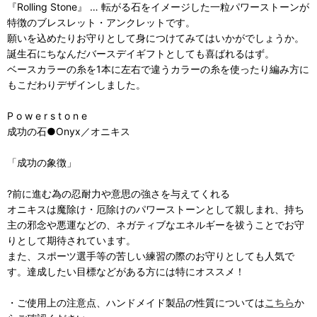
『Rolling Stone』 … 転がる石をイメージした一粒パワーストーンが
特徴のブレスレット・アンクレットです。
願いを込めたりお守りとして身につけてみてはいかがでしょうか。
誕生石にちなんだバースデイギフトとしても喜ばれるはず。
ベースカラーの糸を1本に左右で違うカラーの糸を使ったり編み方に
もこだわりデザインしました。
P o w e r s t o n e
成功の石●Onyx／オニキス
「成功の象徴」
?前に進む為の忍耐力や意思の強さを与えてくれる
オニキスは魔除け・厄除けのパワーストーンとして親しまれ、持ち
主の邪念や悪運などの、ネガティブなエネルギーを祓うことでお守
りとして期待されています。
また、スポーツ選手等の苦しい練習の際のお守りとしても人気で
す。達成したい目標などがある方には特にオススメ！
・ご使用上の注意点、ハンドメイド製品の性質については
こちら
か