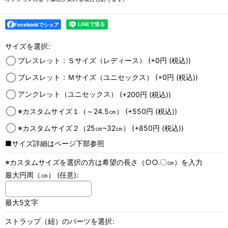
Facebookでシェア
サイズを選択
:
ブレスレット：Ｓサイズ（レディース）
(+0
円
(税込)
)
ブレスレット：Ｍサイズ（ユニセックス）
(+0
円
(税込)
)
アンクレット（ユニセックス）
(+200
円
(税込)
)
※カスタムサイズ１（～24.5㎝）
(+550
円
(税込)
)
※カスタムサイズ２（25㎝~32㎝）
(+850
円
(税込)
)
■サイズ詳細はページ下部参照
※カスタムサイズを選択の方は希望の長さ（○○.〇㎝）を入力
最大円周（㎝）
(任意)
:
最大5文字
ストラップ（紐）のパーツを選択
: