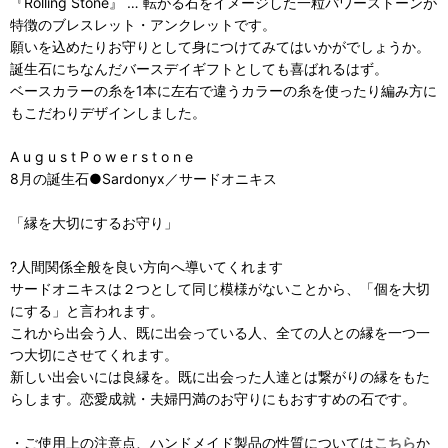
『Rolling Stone』 … 転がる石をイメージした一粒パワーストーンが
特徴のブレスレット・アンクレットです。
願いを込めたりお守りとして身につけてみてはいかがでしょうか。
誕生石にちなんだバースデイギフトとしても喜ばれるはず。
ベースカラーの糸を1本に左右で違うカラーの糸を使ったり編み方に
もこだわりデザインしました。
A u g u s t P o w e r s t o n e
8月の誕生石●Sardonyx／サードオニキス
「縁を大切にするお守り」
?人間関係全般を良い方向へ導いてくれます
サードオニキスは２つとして同じ模様がないことから、「個を大切
にする」と言われます。
これから出会う人、既に出会っている人、全ての人との縁を一つ一
つ大切にさせてくれます。
新しい出会いには良縁を。既に出会った人達とは繋がりの縁をもた
らします。恋愛成就・夫婦円満のお守りにもおすすめの石です。
・ご使用上の注意点、ハンドメイド製品の性質については
こちら
か