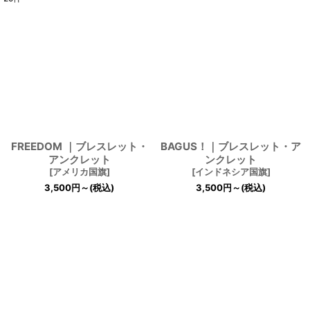
表示数
:
並び順
:
絞り込む
FREEDOM ｜ブレスレット・
BAGUS！｜ブレスレット・ア
アンクレット
ンクレット
[
アメリカ国旗
]
[
インドネシア国旗
]
3,500
円
～
(税込)
3,500
円
～
(税込)