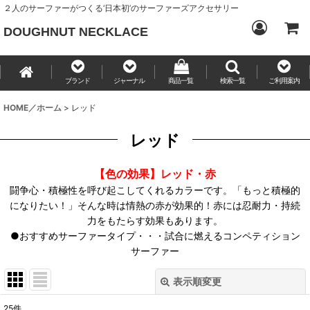
２人のサーファーがつくる‘日本初’のサーファーズアクセサリー
DOUGHNUT NECKLACE
ブランド
ジャーナル
商品一覧
検索一覧
ご利用案内
HOME／ホーム
>
レッド
レッド
【色の効果】レッド・赤
闘争心・積極性を呼び起こしてくれるカラーです。「もっと積極的
になりたい！」そんな時は情熱の赤が効果的！赤には忍耐力・持続
力をもたらす効果もあります。
●おすすめサーファータイプ・・・試合に燃えるコンペティション
サーファー
表示順変更
閉じる
25
件