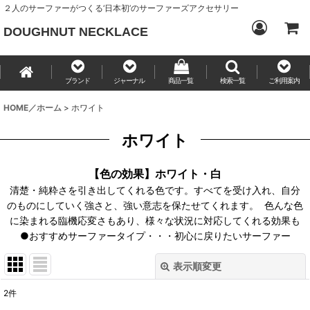
２人のサーファーがつくる‘日本初’のサーファーズアクセサリー
DOUGHNUT NECKLACE
ブランド
ジャーナル
商品一覧
検索一覧
ご利用案内
HOME／ホーム
>
ホワイト
ホワイト
【色の効果】ホワイト・白
清楚・純粋さを引き出してくれる色です。
すべてを受け入れ、自分
のものにしていく強さと、強い意志を保たせてくれます。
色んな色
に染まれる臨機応変さもあり、様々な状況に対応してくれる効果も
●おすすめサーファータイプ・・・初心に戻りたいサーファー
表示順変更
閉じる
2
件
表示数
: