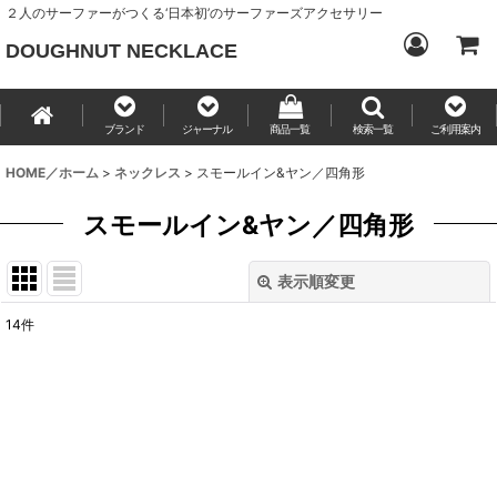
２人のサーファーがつくる‘日本初’のサーファーズアクセサリー
DOUGHNUT NECKLACE
ブランド
ジャーナル
商品一覧
検索一覧
ご利用案内
HOME／ホーム
>
ネックレス
>
スモールイン&ヤン／四角形
スモールイン&ヤン／四角形
表示順変更
閉じる
14
件
表示数
:
並び順
:
絞り込む