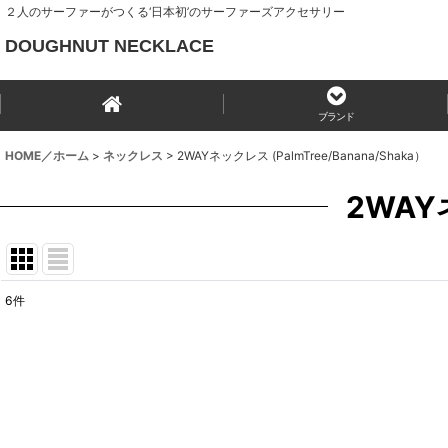
２人のサーファーがつくる‘日本初’のサーファーズアクセサリー
DOUGHNUT NECKLACE
ブランド
HOME／ホーム
>
ネックレス
>
2WAYネックレス (PalmTree/Banana/Shaka）
2WAYネ
6
件
表示数
:
並び順
: