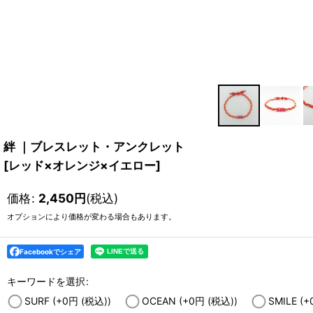
絆 ｜ブレスレット・アンクレット
[
レッド×オレンジ×イエロー
]
価格
:
2,450
円
(税込)
オプションにより価格が変わる場合もあります。
Facebookでシェア
キーワードを選択
:
SURF
(+0
円
(税込)
)
OCEAN
(+0
円
(税込)
)
SMILE
(+