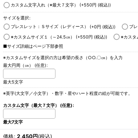
カスタム文字入れ（※最大７文字）
(+550
円
(税込)
)
サイズを選択
:
ブレスレット：Ｓサイズ（レディース）
(+0
円
(税込)
)
ブレ
※カスタムサイズ１（～24.5㎝）
(+550
円
(税込)
)
※カスタ
■サイズ詳細はページ下部参照
※カスタムサイズを選択の方は希望の長さ（○○.〇㎝）を入力
最大円周（㎝）
(任意)
:
最大5文字
※英字(大文字／小文字）・数字・星やハート程度の絵が可能です。
カスタム文字（最大７文字）
(任意)
:
最大7文字
価格
:
2,450
円
(税込)