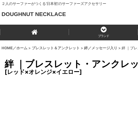
２人のサーファーがつくる‘日本初’のサーファーズアクセサリー
DOUGHNUT NECKLACE
ブランド
HOME／ホーム
>
ブレスレット＆アンクレット
>
絆／メッセージ入り
>
絆 ｜ブ
絆 ｜ブレスレット・アンクレ
[
レッド×オレンジ×イエロー
]