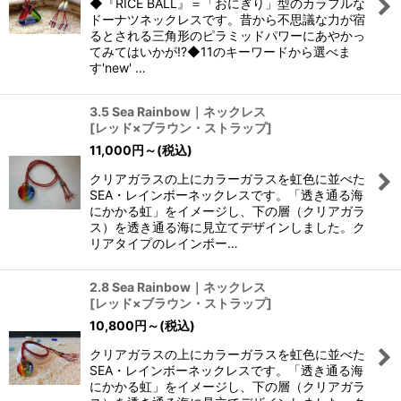
◆『RICE BALL』＝「おにぎり」型のカラフルな
ドーナツネックレスです。昔から不思議な力が宿
るとされる三角形のピラミッドパワーにあやかっ
てみてはいかが!?◆11のキーワードから選べま
す'new' …
3.5 Sea Rainbow｜ネックレス
[
レッド×ブラウン・ストラップ
]
11,000
円
～
(税込)
クリアガラスの上にカラーガラスを虹色に並べた
SEA・レインボーネックレスです。「透き通る海
にかかる虹」をイメージし、下の層（クリアガラ
ス）を透き通る海に見立てデザインしました。ク
リアタイプのレインボー…
2.8 Sea Rainbow｜ネックレス
[
レッド×ブラウン・ストラップ
]
10,800
円
～
(税込)
クリアガラスの上にカラーガラスを虹色に並べた
SEA・レインボーネックレスです。「透き通る海
にかかる虹」をイメージし、下の層（クリアガラ