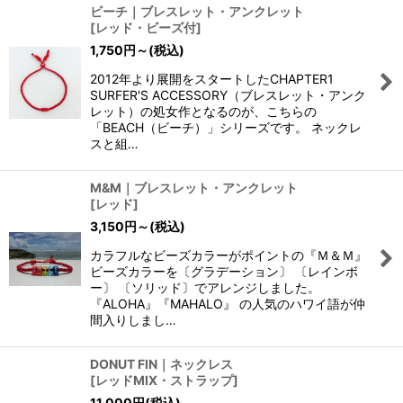
ビーチ｜ブレスレット・アンクレット
[
レッド・ビーズ付
]
1,750
円
～
(税込)
2012年より展開をスタートしたCHAPTER1
SURFER'S ACCESSORY（ブレスレット・アンク
レット）の処女作となるのが、こちらの
「BEACH（ビーチ）」シリーズです。 ネックレ
スと組…
M&M｜ブレスレット・アンクレット
[
レッド
]
3,150
円
～
(税込)
カラフルなビーズカラーがポイントの『Ｍ＆Ｍ』
ビーズカラーを〔グラデーション〕 〔レインボ
ー〕 〔ソリッド〕でアレンジしました。
『ALOHA』『MAHALO』 の人気のハワイ語が仲
間入りしまし…
DONUT FIN｜ネックレス
[
レッドMIX・ストラップ
]
11,000
円
(税込)