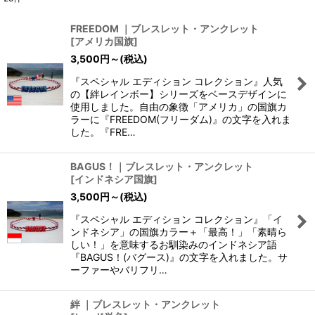
表示数
:
FREEDOM ｜ブレスレット・アンクレット
[
アメリカ国旗
]
並び順
:
3,500
円
～
(税込)
『スペシャル エディション コレクション』人気
絞り込む
の【絆レインボー】シリーズをベースデザインに
使用しました。自由の象徴「アメリカ」の国旗カ
ラーに『FREEDOM(フリーダム)』の文字を入れま
した。『FRE…
BAGUS！｜ブレスレット・アンクレット
[
インドネシア国旗
]
3,500
円
～
(税込)
『スペシャル エディション コレクション』「イ
ンドネシア」の国旗カラー＋「最高！」「素晴ら
しい！」を意味するお馴染みのインドネシア語
『BAGUS！(バグース)』の文字を入れました。サ
ーファーやバリフリ…
絆 ｜ブレスレット・アンクレット