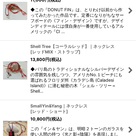
◆この『DONUT FIN』は、とりわけ以前から作
ってみたかった作品です。定番になりがちなサー
フボードの《フィン・デザイン》ですが、デザイ
ンディテールには僕自身が一番使用しているアル
メリックの『CI …
Shell Tree【コーラルレッド】｜ネックレス
[
レッドMIX・ストラップ
]
13,800
円
(税込)
◆バリ島のトラディショナルなシルバーデザイン
の雰囲気を残しつつ、アメリカNo.１ビーチにも
選ばれるフロリダ州《カラデシ島 (Caladesi
Island)》に潜む秘密の木『シェル・ツリー＝
Shell…
SmallYin&Yang｜ネックレス
[
レッド・ショート
]
10,800
円
(税込)
この『イン＆ヤン』は、明暗２トーンのガラスを
使い人間の持つ《光と影=陰陽》を表現しまし