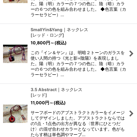
た。陽（明）カラーの７つの色に、陰（暗）カラ
ーの６つの色を組み合わせました。 ◆色言葉（カ
ラーセラピー）…
SmallYin&Yang｜ネックレス
[
レッド・ロング
]
10,800
円
～
(税込)
この『イン＆ヤン』は、明暗２トーンのガラスを
使い人間の持つ《光と影=陰陽》を表現しまし
た。陽（明）カラーの７つの色に、陰（暗）カラ
ーの６つの色を組み合わせました。 ◆色言葉（カ
ラーセラピー）…
3.5 Abstract｜ネックレス
[
レッド
]
11,000
円
～
(税込)
サーフボードのアブストラクトカラーをイメージ
してデザインしました。アブストラクトならでは
の1点・1点色の出方が異なる〈世界にひとつだ
け〉の混ぜ合わせカラーとなっています。色がも
たらす柄は単色調やマーブ…