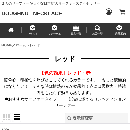
２人のサーファーがつくる‘日本初’のサーファーズアクセサリー
DOUGHNUT NECKLACE
ブランド
ジャーナル
商品一覧
検索一覧
ご利用案内
HOME／ホーム
>
レッド
レッド
【色の効果】レッド・赤
闘争心・積極性を呼び起こしてくれるカラーです。「もっと積極的
になりたい！」そんな時は情熱の赤が効果的！赤には忍耐力・持続
力をもたらす効果もあります。
●おすすめサーファータイプ・・・試合に燃えるコンペティション
サーファー
表示順変更
閉じる
25
件