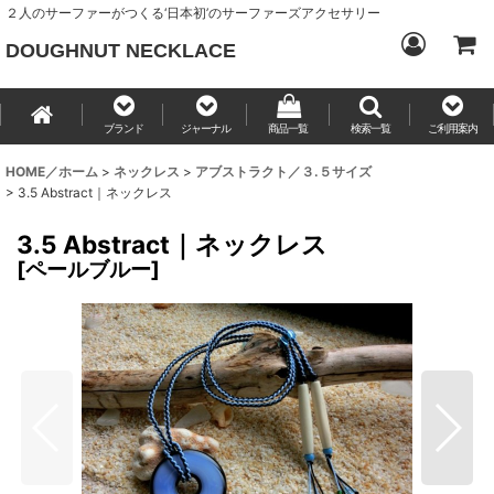
２人のサーファーがつくる‘日本初’のサーファーズアクセサリー
DOUGHNUT NECKLACE
ブランド
ジャーナル
商品一覧
検索一覧
ご利用案内
HOME／ホーム
>
ネックレス
>
アブストラクト／３.５サイズ
>
3.5 Abstract｜ネックレス
3.5 Abstract｜ネックレス
[
ペールブルー
]