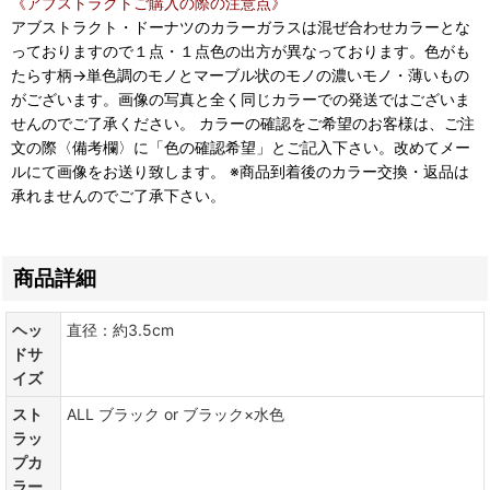
《アブストラクトご購入の際の注意点》
アブストラクト・ドーナツのカラーガラスは混ぜ合わせカラーとな
っておりますので１点・１点色の出方が異なっております。色がも
たらす柄→単色調のモノとマーブル状のモノの濃いモノ・薄いもの
がございます。画像の写真と全く同じカラーでの発送ではございま
せんのでご了承ください。 カラーの確認をご希望のお客様は、ご注
文の際〈備考欄〉に「色の確認希望」とご記入下さい。改めてメー
ルにて画像をお送り致します。 ※商品到着後のカラー交換・返品は
承れませんのでご了承下さい。
商品詳細
ヘッ
直径：約3.5cm
ドサ
イズ
スト
ALL ブラック or ブラック×水色
ラッ
プカ
ラー