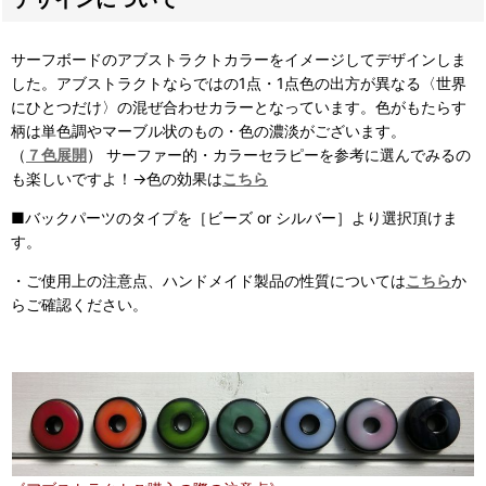
サーフボードのアブストラクトカラーをイメージしてデザインしま
した。アブストラクトならではの1点・1点色の出方が異なる〈世界
にひとつだけ〉の混ぜ合わせカラーとなっています。
色がもたらす
柄は単色調やマーブル状のもの・
色の濃淡がございます。
（
７色展開
） サーファー的・カラーセラピーを参考に選んでみるの
も楽しいですよ！→色の効果は
こちら
■バックパーツのタイプを［ビーズ or シルバー］より選択頂けま
す。
・ご使用上の注意点、ハンドメイド製品の性質については
こちら
か
らご確認ください。