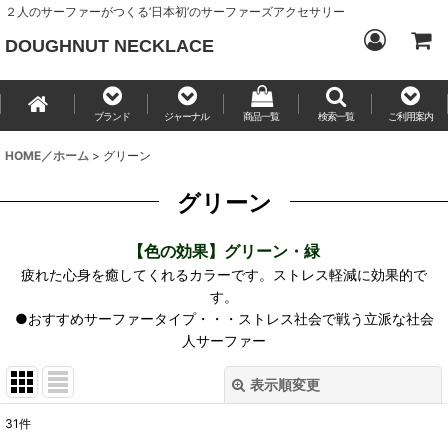
２人のサーファーがつくる‘日本初’のサーファーズアクセサリー
DOUGHNUT NECKLACE
ブランド
ジャーナル
商品一覧
検索一覧
ご利用案内
HOME／ホーム
>
グリーン
グリーン
【色の効果】グリーン・緑
疲れた心身を癒してくれるカラーです。ストレス軽減に効果的で
す。
●おすすめサーファータイプ・・・ストレス社会で戦う立派な社会
人サーファー
表示順変更
閉じる
31
件
表示数
: