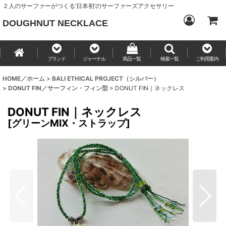
２人のサーファーがつくる‘日本初’のサーファーズアクセサリー
DOUGHNUT NECKLACE
ブランド
ジャーナル
商品一覧
検索一覧
ご利用案内
HOME／ホーム
>
BALI ETHICAL PROJECT（シルバー）
>
DONUT FIN／サーフィン・フィン型
>
DONUT FIN｜ネックレス
DONUT FIN｜ネックレス
[
グリーンMIX・ストラップ
]