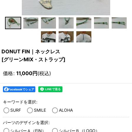
DONUT FIN｜ネックレス
[
グリーンMIX・ストラップ
]
価格
:
11,000
円
(税込)
Facebookでシェア
キーワードを選択
:
SURF
SMILE
ALOHA
パーツのデザインを選択
:
シルバーＡ（FIN）
シルバーＢ（LOGO）