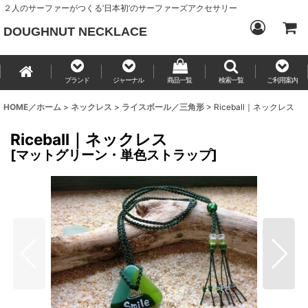
２人のサーファーがつくる‘日本初’のサーファーズアクセサリー
DOUGHNUT NECKLACE
ブランド
ジャーナル
商品一覧
検索一覧
ご利用案内
HOME／ホーム
>
ネックレス
>
ライスボール／三角形
>
Riceball｜ネックレス
Riceball｜ネックレス
[
マットグリーン・単色ストラップ
]