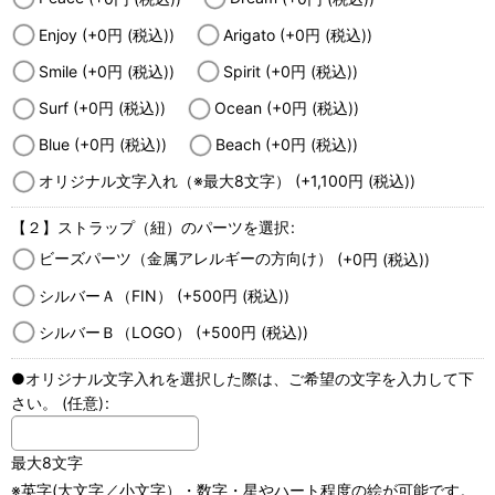
Enjoy
(+0
円
(税込)
)
Arigato
(+0
円
(税込)
)
Smile
(+0
円
(税込)
)
Spirit
(+0
円
(税込)
)
Surf
(+0
円
(税込)
)
Ocean
(+0
円
(税込)
)
Blue
(+0
円
(税込)
)
Beach
(+0
円
(税込)
)
オリジナル文字入れ（※最大8文字）
(+1,100
円
(税込)
)
【２】ストラップ（紐）のパーツを選択
:
ビーズパーツ（金属アレルギーの方向け）
(+0
円
(税込)
)
シルバーＡ（FIN）
(+500
円
(税込)
)
シルバーＢ（LOGO）
(+500
円
(税込)
)
●オリジナル文字入れを選択した際は、ご希望の文字を入力して下
さい。
(任意)
:
最大8文字
※英字(大文字／小文字）・数字・星やハート程度の絵が可能です。