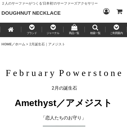
２人のサーファーがつくる‘日本初’のサーファーズアクセサリー
DOUGHNUT NECKLACE
ブランド
ジャーナル
商品一覧
検索一覧
ご利用案内
HOME／ホーム
>
2月誕生石｜アメジスト
F e b r u a r y P o w e r s t o n e
2月の誕生石
Amethyst
／アメジスト
「恋人たちのお守り」