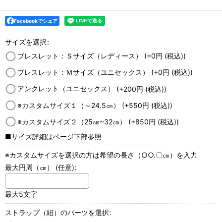
Facebookでシェア
サイズを選択
:
ブレスレット：Ｓサイズ（レディース）
(+0
円
(税込)
)
ブレスレット：Ｍサイズ（ユニセックス）
(+0
円
(税込)
)
アンクレット（ユニセックス）
(+200
円
(税込)
)
※カスタムサイズ１（～24.5㎝）
(+550
円
(税込)
)
※カスタムサイズ２（25㎝~32㎝）
(+850
円
(税込)
)
■サイズ詳細はページ下部参照
※カスタムサイズを選択の方は希望の長さ（○○.〇㎝）を入力
最大円周（㎝）
(任意)
:
最大5文字
ストラップ（紐）のパーツを選択
: