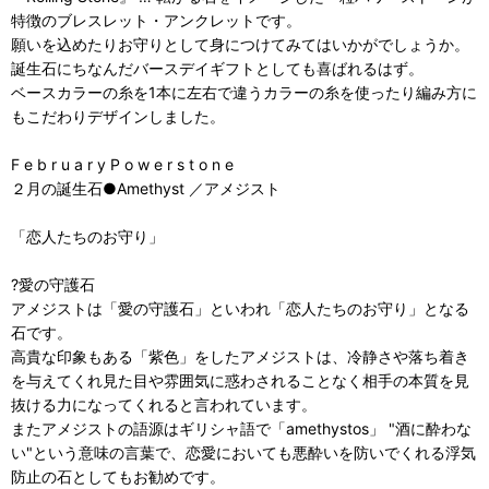
特徴のブレスレット・アンクレットです。
願いを込めたりお守りとして身につけてみてはいかがでしょうか。
誕生石にちなんだバースデイギフトとしても喜ばれるはず。
ベースカラーの糸を1本に左右で違うカラーの糸を使ったり編み方に
もこだわりデザインしました。
F e b r u a r y P o w e r s t o n e
２月の誕生石●Amethyst ／アメジスト
「恋人たちのお守り」
?愛の守護石
アメジストは「愛の守護石」といわれ「恋人たちのお守り」となる
石です。
高貴な印象もある「紫色」をしたアメジストは、冷静さや落ち着き
を与えてくれ見た目や雰囲気に惑わされることなく相手の本質を見
抜ける力になってくれると言われています。
またアメジストの語源はギリシャ語で「amethystos」 "酒に酔わな
い"という意味の言葉で、恋愛においても悪酔いを防いでくれる浮気
防止の石としてもお勧めです。