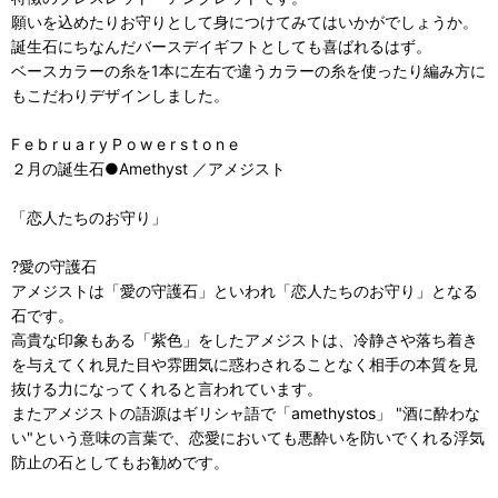
願いを込めたりお守りとして身につけてみてはいかがでしょうか。
誕生石にちなんだバースデイギフトとしても喜ばれるはず。
ベースカラーの糸を1本に左右で違うカラーの糸を使ったり編み方に
もこだわりデザインしました。
F e b r u a r y P o w e r s t o n e
２月の誕生石●Amethyst ／アメジスト
「恋人たちのお守り」
?愛の守護石
アメジストは「愛の守護石」といわれ「恋人たちのお守り」となる
石です。
高貴な印象もある「紫色」をしたアメジストは、冷静さや落ち着き
を与えてくれ見た目や雰囲気に惑わされることなく相手の本質を見
抜ける力になってくれると言われています。
またアメジストの語源はギリシャ語で「amethystos」 "酒に酔わな
い"という意味の言葉で、恋愛においても悪酔いを防いでくれる浮気
防止の石としてもお勧めです。