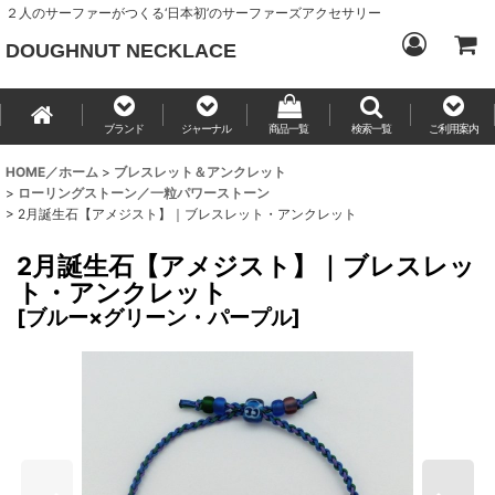
２人のサーファーがつくる‘日本初’のサーファーズアクセサリー
DOUGHNUT NECKLACE
ブランド
ジャーナル
商品一覧
検索一覧
ご利用案内
HOME／ホーム
>
ブレスレット＆アンクレット
>
ローリングストーン／一粒パワーストーン
>
2月誕生石【アメジスト】｜ブレスレット・アンクレット
2月誕生石【アメジスト】｜ブレスレッ
ト・アンクレット
[
ブルー×グリーン・パープル
]