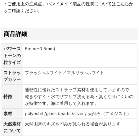
・ご使用上の注意点、ハンドメイド製品の性質については
こちら
か
らご確認ください。
商品詳細
パワース
6mm(±0.5mm)
トーンの
粒サイズ
ストラッ
ブラック×ホワイト／マルサラ×ホワイト
プカラー
速乾性に優れたストラップ素材を使用していますので、
特徴
乾きやすく・水でザブザブ洗える為・臭くなりにくいの
が特徴です。海に着用して入れます。
素材
polyestel /glass beads /silver / 天然石（アメジスト）
天然素材
天然由来のキズや凹みが見られる場合があります
について