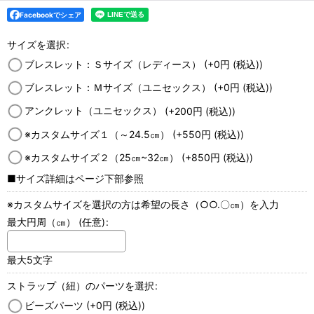
Facebookでシェア
サイズを選択
:
ブレスレット：Ｓサイズ（レディース）
(+0
円
(税込)
)
ブレスレット：Ｍサイズ（ユニセックス）
(+0
円
(税込)
)
アンクレット（ユニセックス）
(+200
円
(税込)
)
※カスタムサイズ１（～24.5㎝）
(+550
円
(税込)
)
※カスタムサイズ２（25㎝~32㎝）
(+850
円
(税込)
)
■サイズ詳細はページ下部参照
※カスタムサイズを選択の方は希望の長さ（○○.〇㎝）を入力
最大円周（㎝）
(任意)
:
最大5文字
ストラップ（紐）のパーツを選択
:
ビーズパーツ
(+0
円
(税込)
)