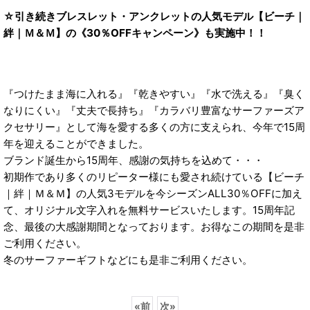
☆引き続きブレスレット・アンクレットの人気モデル【ビーチ｜
絆｜Ｍ＆Ｍ】の《30％OFFキャンペーン》も実施中！！
『つけたまま海に入れる』『乾きやすい』『水で洗える』『臭く
なりにくい』『丈夫で長持ち』『カラバリ豊富なサーファーズア
クセサリー』として海を愛する多くの方に支えられ、今年で15周
年を迎えることができました。
ブランド誕生から15周年、感謝の気持ちを込めて・・・
初期作であり多くのリピーター様にも愛され続けている【ビーチ
｜絆｜Ｍ＆Ｍ】の人気3モデルを今シーズンALL30％OFFに加え
て、オリジナル文字入れを無料サービスいたします。15周年記
念、最後の大感謝期間となっております。お得なこの期間を是非
ご利用ください。
冬のサーファーギフトなどにも是非ご利用ください。
«
前
次
»