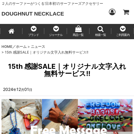
２人のサーファーがつくる‘日本初’のサーファーズアクセサリー
DOUGHNUT NECKLACE
ブランド
ジャーナル
商品一覧
検索一覧
ご利用案内
HOME／ホーム
>
ニュース
>
15th 感謝SALE｜オリジナル文字入れ無料サービス!!
15th 感謝SALE｜オリジナル文字入れ
無料サービス!!
2024
12
01
年
月
日