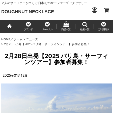
２人のサーファーがつくる‘日本初’のサーファーズアクセサリー
DOUGHNUT NECKLACE
ブランド
ジャーナル
商品一覧
検索一覧
ご利用案内
HOME／ホーム
>
ニュース
>
2月28日出発【2025 バリ島・サーフィンツアー】参加者募集！
2月28日出発【2025 バリ島・サーフィ
ンツアー】参加者募集！
2025
01
12
年
月
日