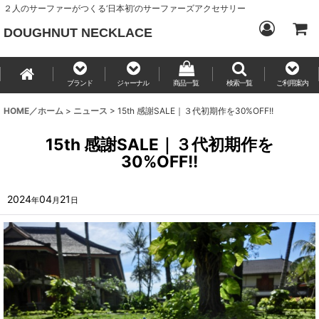
２人のサーファーがつくる‘日本初’のサーファーズアクセサリー
DOUGHNUT NECKLACE
ブランド
ジャーナル
商品一覧
検索一覧
ご利用案内
HOME／ホーム
>
ニュース
>
15th 感謝SALE｜３代初期作を30%OFF!!
15th 感謝SALE｜３代初期作を
30%OFF!!
2024
04
21
年
月
日