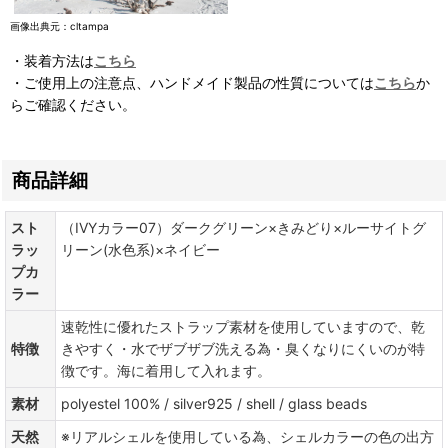
画像出典元：cltampa
・装着方法は
こちら
・ご使用上の注意点、ハンドメイド製品の性質については
こちら
か
らご確認ください。
商品詳細
スト
（IVYカラー07）ダークグリーン×きみどり×ルーサイトグ
ラッ
リーン(水色系)×ネイビー
プカ
ラー
速乾性に優れたストラップ素材を使用していますので、乾
特徴
きやすく・水でザブザブ洗える為・臭くなりにくいのが特
徴です。海に着用して入れます。
素材
polyestel 100% / silver925 / shell / glass beads
天然
※リアルシェルを使用している為、シェルカラーの色の出方