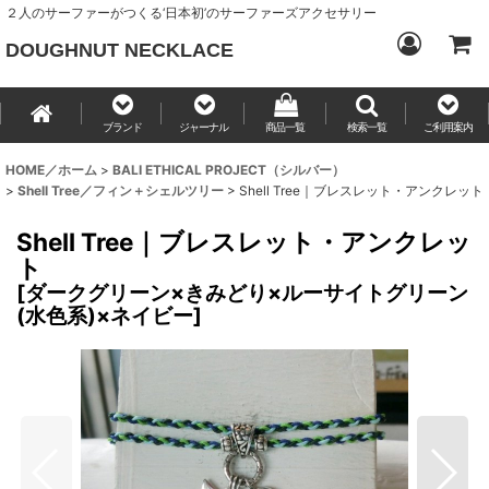
２人のサーファーがつくる‘日本初’のサーファーズアクセサリー
DOUGHNUT NECKLACE
ブランド
ジャーナル
商品一覧
検索一覧
ご利用案内
HOME／ホーム
>
BALI ETHICAL PROJECT（シルバー）
>
Shell Tree／フィン＋シェルツリー
>
Shell Tree｜ブレスレット・アンクレット
Shell Tree｜ブレスレット・アンクレッ
ト
[
ダークグリーン×きみどり×ルーサイトグリーン
(水色系)×ネイビー
]