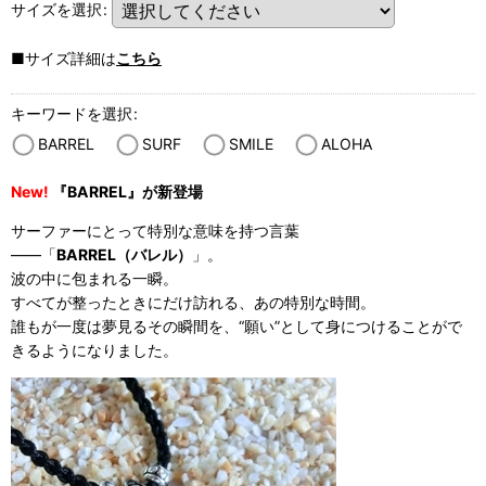
サイズを選択
:
■サイズ詳細は
こちら
キーワードを選択
:
BARREL
SURF
SMILE
ALOHA
New!
『BARREL』が新登場
サーファーにとって特別な意味を持つ言葉
——「
BARREL（バレル）
」。
波の中に包まれる一瞬。
すべてが整ったときにだけ訪れる、あの特別な時間。
誰もが一度は夢見るその瞬間を、“願い”として身につけることがで
きるようになりました。