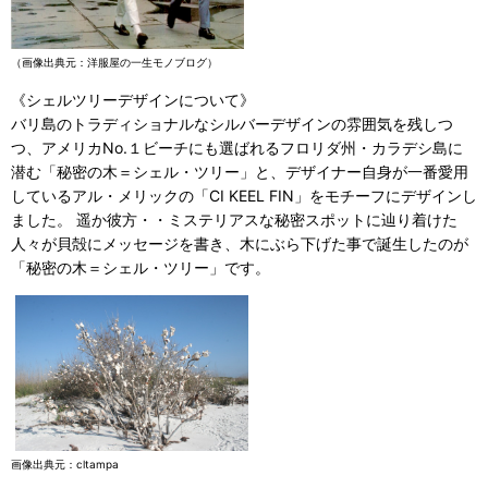
（画像出典元：洋服屋の一生モノブログ）
《シェルツリーデザインについて》
バリ島のトラディショナルなシルバーデザインの雰囲気を残しつ
つ、アメリカNo.１ビーチにも選ばれるフロリダ州・カラデシ島に
潜む「秘密の木＝シェル・ツリー」と、デザイナー自身が一番愛用
しているアル・メリックの「CI KEEL FIN」をモチーフにデザインし
ました。 遥か彼方・・ミステリアスな秘密スポットに辿り着けた
人々が貝殻にメッセージを書き、木にぶら下げた事で誕生したのが
「秘密の木＝シェル・ツリー」です。
画像出典元：cltampa