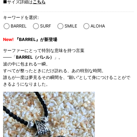
■サイズ詳細は
こちら
キーワードを選択
:
BARREL
SURF
SMILE
ALOHA
New!
『BARREL』が新登場
サーファーにとって特別な意味を持つ言葉
——「
BARREL（バレル）
」。
波の中に包まれる一瞬。
すべてが整ったときにだけ訪れる、あの特別な時間。
誰もが一度は夢見るその瞬間を、“願い”として身につけることがで
きるようになりました。