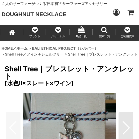
２人のサーファーがつくる‘日本初’のサーファーズアクセサリー
DOUGHNUT NECKLACE
ブランド
ジャーナル
商品一覧
検索一覧
ご利用案内
HOME／ホーム
>
BALI ETHICAL PROJECT（シルバー）
>
Shell Tree／フィン＋シェルツリー
>
Shell Tree｜ブレスレット・アンクレット
Shell Tree｜ブレスレット・アンクレッ
ト
[
水色II×スレート×ワイン
]