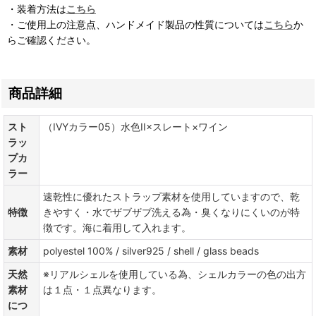
・装着方法は
こちら
・ご使用上の注意点、ハンドメイド製品の性質については
こちら
か
らご確認ください。
商品詳細
スト
（IVYカラー05）水色II×スレート×ワイン
ラッ
プカ
ラー
速乾性に優れたストラップ素材を使用していますので、乾
特徴
きやすく・水でザブザブ洗える為・臭くなりにくいのが特
徴です。海に着用して入れます。
素材
polyestel 100% / silver925 / shell / glass beads
天然
※リアルシェルを使用している為、シェルカラーの色の出方
素材
は１点・１点異なります。
につ