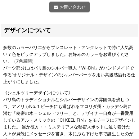
お問い合わせ
デザインについて
多数のカラーバリエからブレスレット・アンクレットで特に人気高
い７色をピックアップしました。お好みのカラーをお選びくださ
い。（
7色展開
）
パーツ部分にはバリ島のシルバー職人「Wi-Dhi」がハンドメイドで
作る‘オリジナル・デザイン’のシルバーパーツを用い高級感溢れる仕
上がりにしました。
《シェルツリーデザインについて》
バリ島のトラディショナルなシルバーデザインの雰囲気を残しつ
つ、アメリカNo.１ビーチにも選ばれるフロリダ州・カラデシ島に
潜む「秘密の木＝シェル・ツリー」と、デザイナー自身が一番愛用
しているアル・メリックの「CI KEEL FIN」をモチーフにデザインし
ました。 遥か彼方・・ミステリアスな秘密スポットに辿り着けた
人々が貝殻にメッセージを書き、木にぶら下げた事で誕生したのが