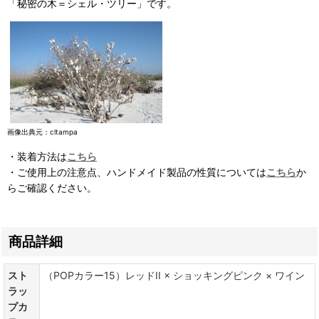
「秘密の木＝シェル・ツリー」です。
画像出典元：cltampa
・装着方法は
こちら
・ご使用上の注意点、ハンドメイド製品の性質については
こちら
か
らご確認ください。
商品詳細
スト
（POPカラー15）レッドII × ショッキングピンク × ワイン
ラッ
プカ