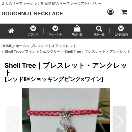
２人のサーファーがつくる‘日本初’のサーファーズアクセサリー
DOUGHNUT NECKLACE
ブランド
ジャーナル
商品一覧
検索一覧
ご利用案内
HOME／ホーム
>
ブレスレット＆アンクレット
>
Shell Tree／フィン＋シェルツリー
>
Shell Tree｜ブレスレット・アンクレット
Shell Tree｜ブレスレット・アンクレッ
ト
[
レッドII×ショッキングピンク×ワイン
]