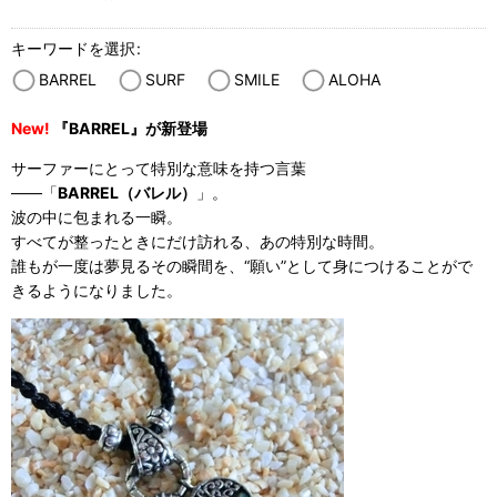
キーワードを選択
:
BARREL
SURF
SMILE
ALOHA
New!
『BARREL』が新登場
サーファーにとって特別な意味を持つ言葉
——「
BARREL（バレル）
」。
波の中に包まれる一瞬。
すべてが整ったときにだけ訪れる、あの特別な時間。
誰もが一度は夢見るその瞬間を、“願い”として身につけることがで
きるようになりました。