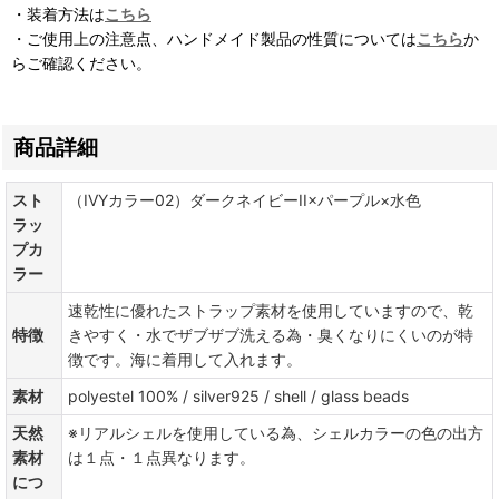
・装着方法は
こちら
・ご使用上の注意点、ハンドメイド製品の性質については
こちら
か
らご確認ください。
商品詳細
スト
（IVYカラー02）ダークネイビーII×パープル×水色
ラッ
プカ
ラー
速乾性に優れたストラップ素材を使用していますので、乾
特徴
きやすく・水でザブザブ洗える為・臭くなりにくいのが特
徴です。海に着用して入れます。
素材
polyestel 100% / silver925 / shell / glass beads
天然
※リアルシェルを使用している為、シェルカラーの色の出方
素材
は１点・１点異なります。
につ