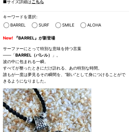
■サイズ詳細は
こちら
キーワードを選択
:
BARREL
SURF
SMILE
ALOHA
New!
『BARREL』が新登場
サーファーにとって特別な意味を持つ言葉
——「
BARREL（バレル）
」。
波の中に包まれる一瞬。
すべてが整ったときにだけ訪れる、あの特別な時間。
誰もが一度は夢見るその瞬間を、“願い”として身につけることがで
きるようになりました。