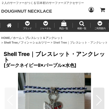
２人のサーファーがつくる‘日本初’のサーファーズアクセサリー
DOUGHNUT NECKLACE
ブランド
ジャーナル
商品一覧
検索一覧
ご利用案内
HOME／ホーム
>
ブレスレット＆アンクレット
>
Shell Tree／フィン＋シェルツリー
>
Shell Tree｜ブレスレット・アンクレット
Shell Tree｜ブレスレット・アンクレッ
ト
[
ダークネイビーII×パープル×水色
]