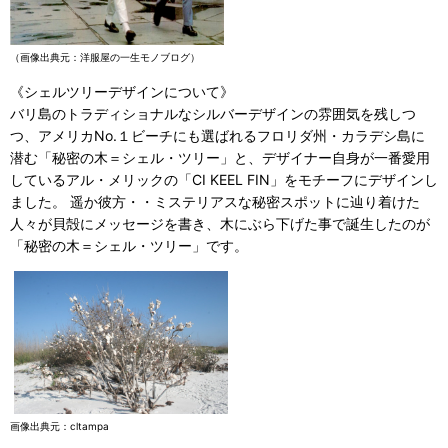
（画像出典元：洋服屋の一生モノブログ）
《シェルツリーデザインについて》
バリ島のトラディショナルなシルバーデザインの雰囲気を残しつ
つ、アメリカNo.１ビーチにも選ばれるフロリダ州・カラデシ島に
潜む「秘密の木＝シェル・ツリー」と、デザイナー自身が一番愛用
しているアル・メリックの「CI KEEL FIN」をモチーフにデザインし
ました。 遥か彼方・・ミステリアスな秘密スポットに辿り着けた
人々が貝殻にメッセージを書き、木にぶら下げた事で誕生したのが
「秘密の木＝シェル・ツリー」です。
画像出典元：cltampa