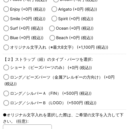
Enjoy
(+0
円
(税込)
)
Arigato
(+0
円
(税込)
)
Smile
(+0
円
(税込)
)
Spirit
(+0
円
(税込)
)
Surf
(+0
円
(税込)
)
Ocean
(+0
円
(税込)
)
Blue
(+0
円
(税込)
)
Beach
(+0
円
(税込)
)
オリジナル文字入れ（※最大8文字）
(+1,100
円
(税込)
)
【２】ストラップ（紐）のタイプ・パーツを選択
:
ショート（ビーズパーツのみ）
(+0
円
(税込)
)
ロング／ビーズパーツ（金属アレルギーの方向け）
(+0
円
(税込)
)
ロング／シルバーＡ（FIN）
(+500
円
(税込)
)
ロング／シルバーＢ（LOGO）
(+500
円
(税込)
)
●オリジナル文字入れを選択した際は、ご希望の文字を入力して下
さい。
(任意)
: