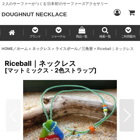
２人のサーファーがつくる‘日本初’のサーファーズアクセサリー
DOUGHNUT NECKLACE
ブランド
ジャーナル
商品一覧
検索一覧
ご利用案内
HOME／ホーム
>
ネックレス
>
ライスボール／三角形
>
Riceball｜ネックレス
Riceball｜ネックレス
[
マットミックス・2色ストラップ
]